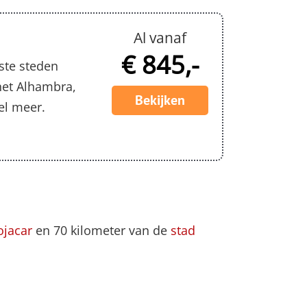
Al vanaf
€ 845,-
ste steden
het Alhambra,
Bekijken
el meer.
jacar
en 70 kilometer van de
stad