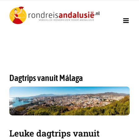
Ga
naar
inhoud
Dagtrips vanuit Málaga
Leuke dagtrips vanuit