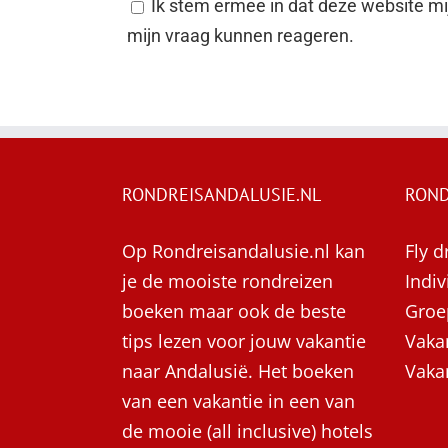
Ik stem ermee in dat deze website mij
mijn vraag kunnen reageren.
RONDREISANDALUSIE.NL
ROND
Op Rondreisandalusie.nl kan
Fly d
je de mooiste rondreizen
Indiv
boeken maar ook de beste
Groe
tips lezen voor jouw vakantie
Vaka
naar Andalusië. Het boeken
Vaka
van een vakantie in een van
de mooie (all inclusive) hotels