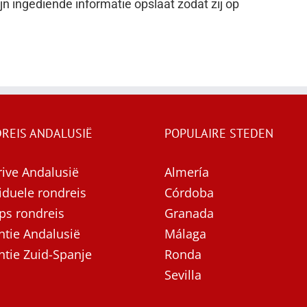
n ingediende informatie opslaat zodat zij op
REIS ANDALUSIË
POPULAIRE STEDEN
rive Andalusië
Almería
iduele rondreis
Córdoba
ps rondreis
Granada
ntie Andalusië
Málaga
ntie Zuid-Spanje
Ronda
Sevilla