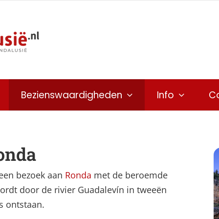
Bezienswaardigheden
Info
C
onda
t een bezoek aan
Ronda
met de beroemde
rdt door de rivier Guadalevín in tweeën
s ontstaan.