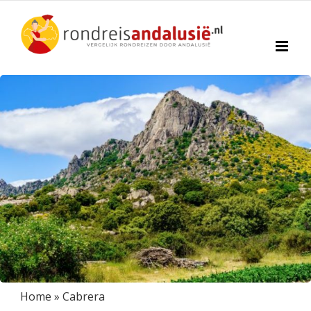
Ga
naar
inhoud
Home
»
Cabrera