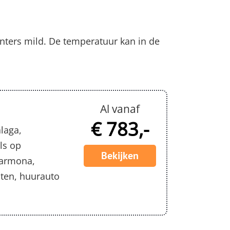
inters mild. De temperatuur kan in de
Al vanaf
€ 783,-
álaga,
ls op
Bekijken
Carmona,
hten, huurauto