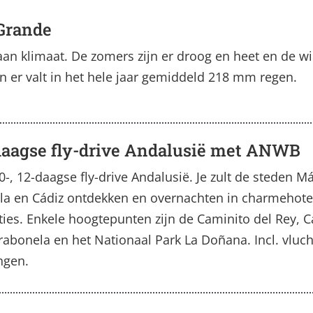
 Grande
aan klimaat. De zomers zijn er droog en heet en de w
 er valt in het hele jaar gemiddeld 218 mm regen.
2-daagse fly-drive Andalusië met ANWB
0-, 12-daagse fly-drive Andalusië. Je zult de steden M
lla en Cádiz ontdekken en overnachten in charmehote
ties. Enkele hoogtepunten zijn de Caminito del Rey, 
rabonela en het Nationaal Park La Doñana. Incl. vluc
ngen.