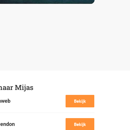
naar Mijas
nweb
Bekijk
rendon
Bekijk