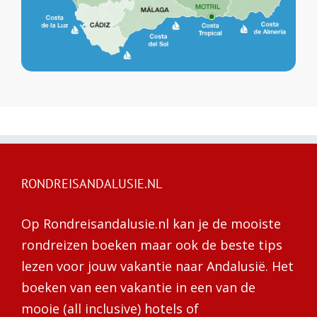
RONDREISANDALUSIE.NL
Op Rondreisandalusie.nl kan je de mooiste
rondreizen boeken maar ook de beste tips
lezen voor jouw vakantie naar Andalusië. Het
boeken van een vakantie in een van de
mooie (all inclusive) hotels of