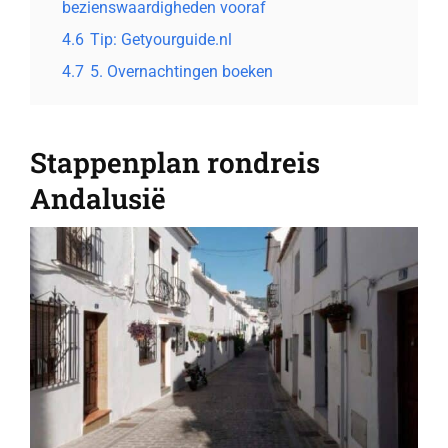
bezienswaardigheden vooraf
4.6
Tip: Getyourguide.nl
4.7
5. Overnachtingen boeken
Stappenplan rondreis
Andalusië