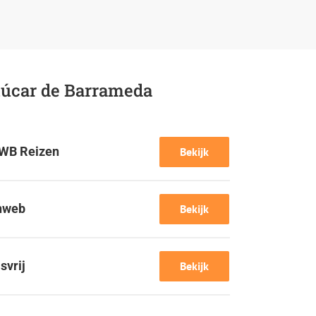
lúcar de Barrameda
WB Reizen
Bekijk
nweb
Bekijk
jsvrij
Bekijk