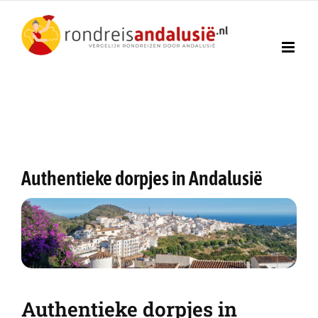
Ga
naar
inhoud
Authentieke dorpjes in Andalusië
Authentieke dorpjes in